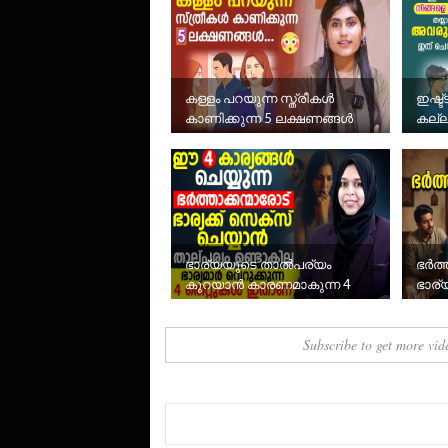
കള്ളം പറയുന്ന സ്ത്രീകൾ
ഇഷ്ട്
കാണിക്കുന്ന 5 ലക്ഷണങ്ങൾ
കല്ല
തയ്യ
അവരു
ഭാര്യയുടെ താൽപര്യം
ഭർത്
കുറയാൻ കാരണമാകുന്ന 4
ഭാര
സാധാരണ തെറ്റുകൾ
Subscribe to get more vid