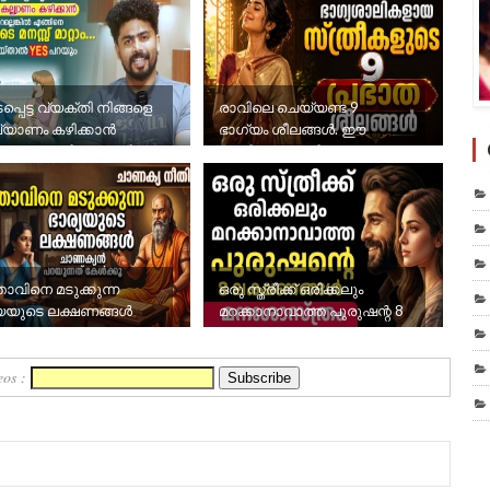
ടപ്പെട്ട വ്യക്തി നിങ്ങളെ
രാവിലെ ചെയ്യണ്ട 9
്യാണം കഴിക്കാൻ
ഭാഗ്യം ശീലങ്ങള്‍. ഈ
ാറല്ലെങ്കിൽ എങ്ങിനെ
ചെറിയ മാറ്റം നിങ്ങളുടെ
ടെ ...
ജീവിതം മാറ്റിമറിക്ക...
താവിനെ മടുക്കുന്ന
ഒരു സ്ത്രീക്ക് ഒരിക്കലും
്യയുടെ ലക്ഷണങ്ങൾ
മറക്കാനാവാത്ത പുരുഷന്റ 8
ലക്ഷണങ്ങൾ
eos :