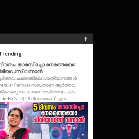
Trending
 ദിവസം താമസിച്ചോ നേരത്തയോ
ിരിയഡ്‌സ് വന്നാൽ
ർത്തവ ചക്രത്തിലെ വ്യതിയാനങ്ങൾ
rregular Periods) സാധാരണ ആർത്തവ
ക്രം: ഒരു സാധാരണ ആർത്തവ ചക്രം
eriods Cycle) 28 ദിവസമാണ്. എന...