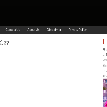
Contact Us
About Us
Disclaimer
Privacy Policy
.??
5
പ
ആ
(I
ച
(P