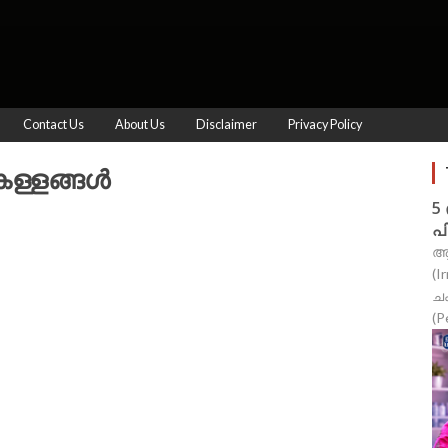
Contact Us
About Us
Disclaimer
Privacy Policy
കള്ളങ്ങൾ
5
പ
ആ
(I
ച
(P