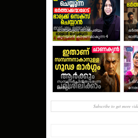
ഭാര്യയുടെ താൽപര്യം
ഭർത്
കുറയാൻ കാരണമാകുന്ന 4
ഭാര
സാധാരണ തെറ്റുകൾ
സമ്പന്നർ പിൻതുടരുന്ന
5 ദി
മാർഗ്ഗം
നേര
വന്
Subscribe to get more vid