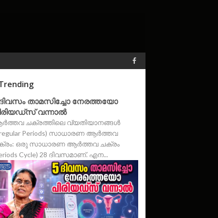
Trending
 ദിവസം താമസിച്ചോ നേരത്തയോ
ിരിയഡ്‌സ് വന്നാൽ
ർത്തവ ചക്രത്തിലെ വ്യതിയാനങ്ങൾ
rregular Periods) സാധാരണ ആർത്തവ
ക്രം: ഒരു സാധാരണ ആർത്തവ ചക്രം
eriods Cycle) 28 ദിവസമാണ്. എന...