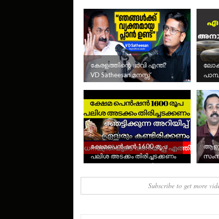
കേരളത്തിന്റെ ഭാവി എന്ത്?
ലോകത
VD Satheesan മനസ്സ്
പാമ്
തുറക്കുന്നു
കേര
ക്ഷേമപെൻഷൻ 1600 രൂപ
ആളുക
പലിശ അടക്കം തിരിച്ചടക്കണം
സംസ
സംസ്ഥാന സർക്കാരിൻറെ
ഞെട്ടിക്കുന്ന ...
Subscribe to get more vid