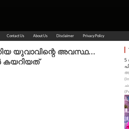
Contact Us
About Us
Disclaimer
Privacy Policy
യറിയ യുവാവിന്റെ അവസ്ഥ...
ൻ കയറിയത്
5
പ
ആ
(I
ച
(P