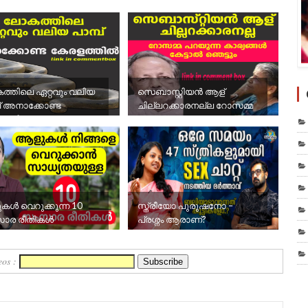
്തിലെ ഏറ്റവും വലിയ
സെബാസ്റ്റിയൻ ആള്
പ് അനാക്കോണ്ട
ചില്ലറക്കാരനല്ല റോസമ്മ
ളത്തിൽ
പറയുന്ന കാര്യങ്ങൾ
കേട്ടാൽ ഞെട്ടും
ൾ വെറുക്കുന്ന 10
സ്ത്രീയോ പുരുഷനോ –
ാര രീതികൾ
പ്രശ്നം ആരാണ്?
eos :