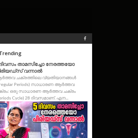
Trending
 ദിവസം താമസിച്ചോ നേരത്തയോ
ിരിയഡ്‌സ് വന്നാൽ
ർത്തവ ചക്രത്തിലെ വ്യതിയാനങ്ങൾ
rregular Periods) സാധാരണ ആർത്തവ
ക്രം: ഒരു സാധാരണ ആർത്തവ ചക്രം
eriods Cycle) 28 ദിവസമാണ്. എന...